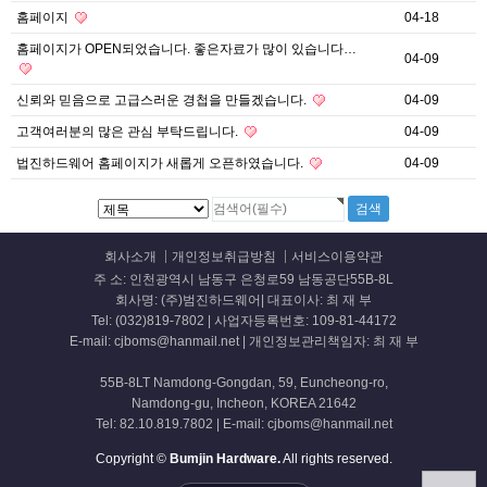
홈페이지
04-18
홈페이지가 OPEN되었습니다. 좋은자료가 많이 있습니다…
04-09
신뢰와 믿음으로 고급스러운 경첩을 만들겠습니다.
04-09
고객여러분의 많은 관심 부탁드립니다.
04-09
법진하드웨어 홈페이지가 새롭게 오픈하였습니다.
04-09
회사소개
개인정보취급방침
서비스이용약관
주 소: 인천광역시 남동구 은청로59 남동공단55B-8L
회사명: (주)범진하드웨어| 대표이사: 최 재 부
Tel: (032)819-7802 | 사업자등록번호: 109-81-44172
E-mail: cjboms@hanmail.net | 개인정보관리책임자: 최 재 부
55B-8LT Namdong-Gongdan, 59, Euncheong-ro,
Namdong-gu, Incheon, KOREA 21642
Tel: 82.10.819.7802 | E-mail: cjboms@hanmail.net
Copyright ©
Bumjin Hardware.
All rights reserved.