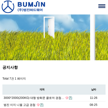
공지사항
Total 7건
1 페이지
제목
날짜
3000*2000(200KG) 대형 방화문 클로저 경첩…
11-26
범진 이지 니켈 고급 경첩
08-25