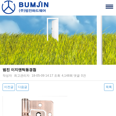
범진 이지앤틱동경첩
작성자
최고관리자
18-05-09 14:17
조회
4,148회
댓글
0건
이전글
다음글
목록
본문