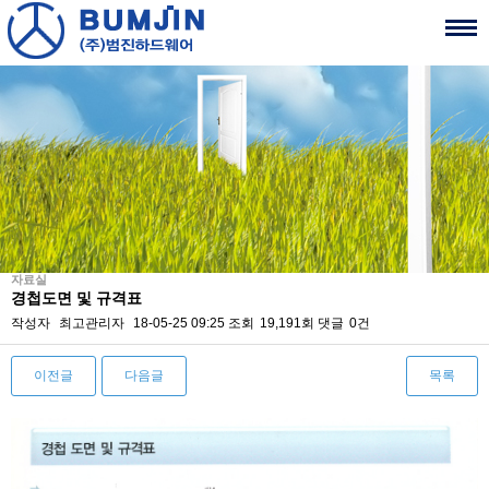
자료실
경첩도면 및 규격표
작성자
최고관리자
18-05-25 09:25
조회
19,191회
댓글
0건
이전글
다음글
목록
본문