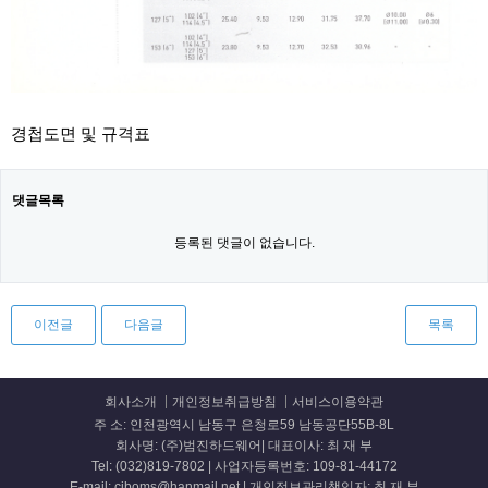
경첩도면 및 규격표
댓글목록
등록된 댓글이 없습니다.
이전글
다음글
목록
회사소개
개인정보취급방침
서비스이용약관
주 소: 인천광역시 남동구 은청로59 남동공단55B-8L
회사명: (주)범진하드웨어| 대표이사: 최 재 부
Tel: (032)819-7802 | 사업자등록번호: 109-81-44172
E-mail: cjboms@hanmail.net | 개인정보관리책임자: 최 재 부